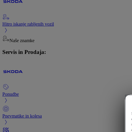
Hitro iskanje rabljenih vozil
Naše znamke
Servis in Prodaja:
Ponudbe
Pnevmatike in kolesa