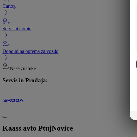
Carlog
Servisni termin
Dopolnilna oprema za vozilo
Naše znamke
Servis in Prodaja:
Kaass avto Ptuj
Novice